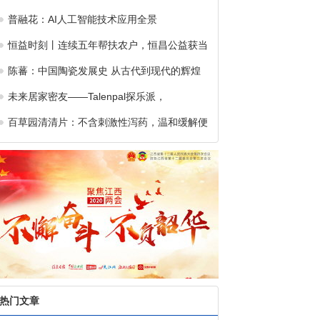
普融花：AI人工智能技术应用全景
恒益时刻丨连续五年帮扶农户，恒昌公益获当
陈蕃：中国陶瓷发展史 从古代到现代的辉煌
未来居家密友——Talenpal探乐派，
百草园清清片：不含刺激性泻药，温和缓解便
热门文章