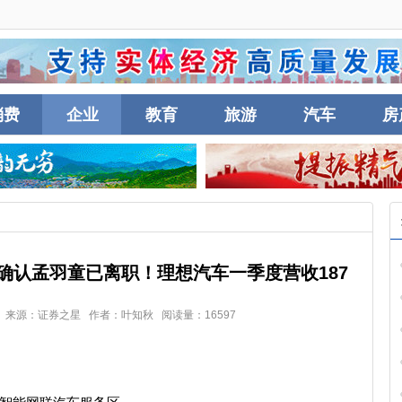
消费
企业
教育
旅游
汽车
房
确认孟羽童已离职！理想汽车一季度营收187
0:16 来源：证券之星 作者：叶知秋 阅读量：16597