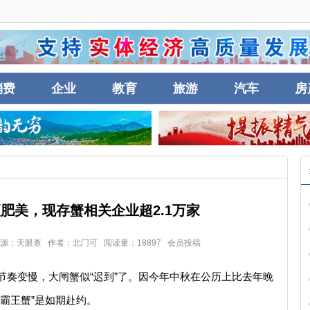
消费
企业
教育
旅游
汽车
房
更肥美，现存蟹相关企业超2.1万家
36 来源：天眼查 作者：北门可 阅读量：18897 会员投稿
节奏变慢，大闸蟹似“迟到”了。因今年中秋在公历上比去年晚
霸王蟹”是如期赴约。