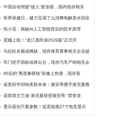
中国自动驾驶“驶入”新加坡，国内现存相关
世界保健日，健力宝渴了么清爽电解质水回应
恒小花：揭秘AI人工智能背后的技术原理
震撼上线！“龙江惠民保2026版”正式开
马拉松名额成稀缺，现存体育赛事相关企业超
车门把手国标或将出台，现存汽车产销相关企
00后的“离谱兼硬核”装修上热搜，现存装
诺奖科学叩响美肤未来：黛安蒂携手谢克曼教
诺奖得主兰迪·谢克曼获授黛安蒂 “荣誉首
显示器别只看参数！追觅电视27寸电竞显示