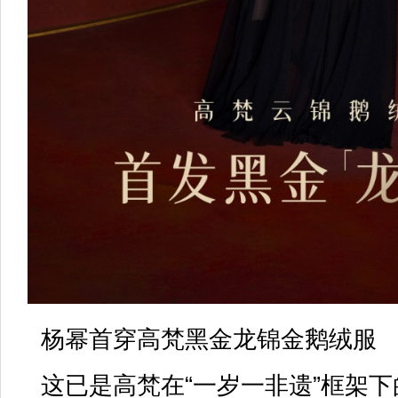
杨幂首穿高梵黑金龙锦金鹅绒服
这已是高梵在“一岁一非遗”框架